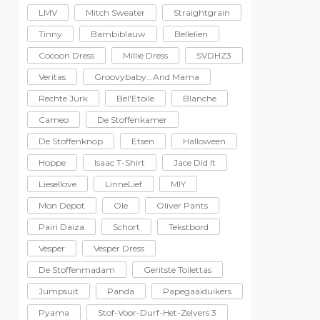
LMV
Mitch Sweater
Straightgrain
Tinny
Bambiblauw
Bellelien
Cocoon Dress
Millie Dress
SVDHZ3
Veritas
Groovybaby...and Mama
Rechte Jurk
Bel'Etoile
Blanche
Cameo
De Stoffenkamer
De Stoffenknop
Etsen
Halloween
Hoppe
Isaac T-Shirt
Jace Did It
Liesellove
LinneLief
MIY
Mon Depot
Ole
Oliver Pants
Pairi Daiza
Schort
Tekstbord
Vesper
Vesper Dress
De Stoffenmadam
Geritste Toilettas
Jumpsuit
Panda
Papegaaiduikers
Pyama
Stof-Voor-Durf-Het-Zelvers 3