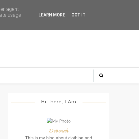
ser-agent
rate usage
LEARN MORE
GOT IT
Hi There, I Am
Deborah
This is my blog about clothing and