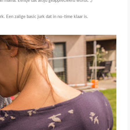
n mama. Eentje dat altijd geapprecieerd wordt. ;)
k. Een zalige basic jurk dat in no-time klaar is.