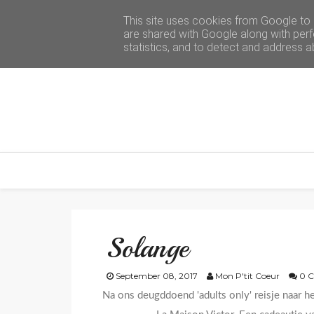
This site uses cookies from Google to d
are shared with Google along with perf
statistics, and to detect and address a
Solange
September 08, 2017
Mon P'tit Coeur
0 
Na ons deugddoend 'adults only' reisje naar h