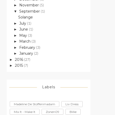
November
►
(5)
September
▼
(1)
Solange
July
►
(1)
June
►
(1)
May
►
(3)
March
►
(3)
February
►
(3)
January
►
(2)
2016
►
(27)
2015
►
(7)
Labels
Madeline De Stoffenmadam
Liv Dress
Mix It - Make It
Zonen09
Billie