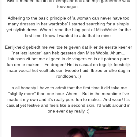
wist ik meteen dat ik dit exemplaar ook aan mijn garderobe wou
toevoegen.
Adhering to the basic principle of 'a woman can never have too
many dresses in her wardrobe' I started searching for a simple
yet stylish dress. When I read the blog
post of MissWobie
for the
first time I knew I wanted to add that to mine.
Eerlijkheid gebiedt me wel toe te geven dat ik er de eerste keer er
"net iets langer" aan heb gezeten dan Miss Wobie. Ahum...
Intussen zit het me al goed in de vingers en is dit patroon pure
fun om te maken... En dragen! Het is casual en tegelijk feestelijk
maar vooral het voelt als een tweede huid. Ik zou er elke dag in
rondlopen. ;)
In all honesty I have to admit that the first time it did take me
"slightly more" than one hour. Ahem... But in the meantime I've
made it my own and it's really pure fun to make... And wear! It's
casual yet festive and feels like a second skin. I'd walk around in
one ever day really. ;)