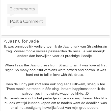
3 comments:
Post a Comment
A Jaanu for Jade
Ik was onmiddellijk verliefd toen ik de
Jaanu
jurk van Straightgrain
zag. Zoveel mooie versies passeerden de revu. Je kan moeilijk
anders dan bezwijken voor dit prachtige kleedje.
When I saw the
Jaanu
dress from Straightgrain it was love at first
sight. So many beautiful versions were sewed and shown. It was
hard not to fall in love with this dress.
Toen de Tinny jurk kort erna ook nog eens uitkwam, sloeg ik toe.
Twee mooie patronen in één slag. Instant happiness toen ik de
patroontjes in het winkelwagentje klikte. :D
Bij Liesellove vond ik het perfectje stofje voor mijn Jaanu. Mocht ik
nu ook wat tijd kunnen kopen om te naaien want de deadline was
er al: het zestigjarig huwelijksfeest van mijn grootouders.