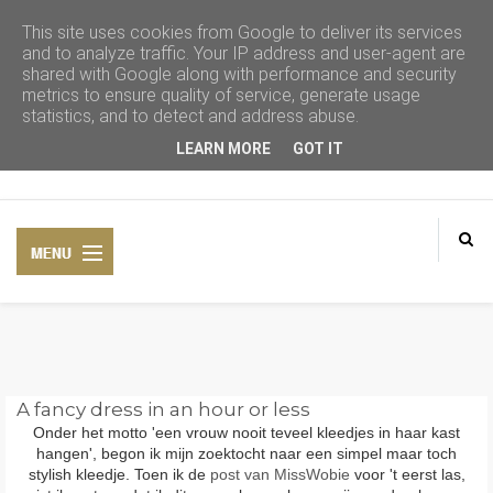
This site uses cookies from Google to deliver its services
and to analyze traffic. Your IP address and user-agent are
shared with Google along with performance and security
metrics to ensure quality of service, generate usage
statistics, and to detect and address abuse.
LEARN MORE
GOT IT
HOME
A fancy dress in an hour or less
Onder het motto 'een vrouw nooit teveel kleedjes in haar kast
hangen', begon ik mijn zoektocht naar een simpel maar toch
CONTACT
stylish kleedje. Toen ik de
post van MissWobie
voor 't eerst las,